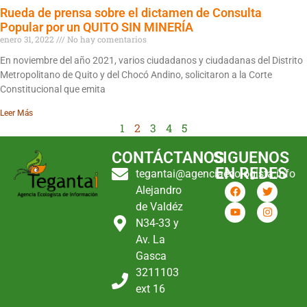
Rueda de prensa sobre el dictamen de Consulta
Popular por un QUITO SIN MINERÍA
enero 31, 2022
No hay comentarios
En noviembre del año 2021, varios ciudadanos y ciudadanas del Distrito
Metropolitano de Quito y del Chocó Andino, solicitaron a la Corte
Constitucional que emita
Leer Más
1
2
3
4
5
CONTÁCTANOS
SIGUENOS
EN REDES
tegantai@agenciaecologista.info
Alejandro
de Valdéz
N34-33 y
Av. La
Gasca
3211103
ext 16