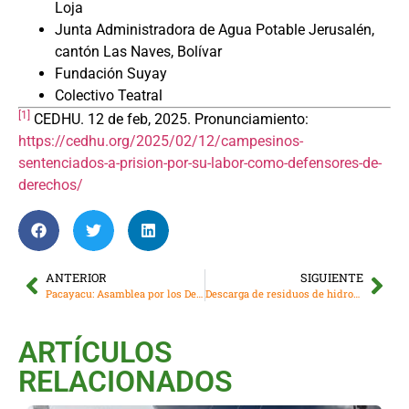
Loja
Junta Administradora de Agua Potable Jerusalén,
cantón Las Naves, Bolívar
Fundación Suyay
Colectivo Teatral
[1]
CEDHU. 12 de feb, 2025. Pronunciamiento:
https://cedhu.org/2025/02/12/campesinos-
sentenciados-a-prision-por-su-labor-como-defensores-de-
derechos/
ANTERIOR
SIGUIENTE
Pacayacu: Asamblea por los Derechos de la Salud Integral y el Agua Sana
Descarga de residuos de hidrocarburos desde la piscina de la refineria afecta a los barrios de Esmeraldas
ARTÍCULOS
RELACIONADOS