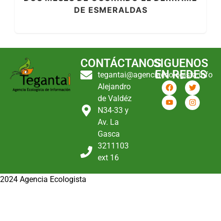
DE ESMERALDAS
CONTÁCTANOS
SIGUENOS
EN REDES
tegantai@agenciaecologista.info
Alejandro
de Valdéz
N34-33 y
Av. La
Gasca
3211103
ext 16
2024 Agencia Ecologista