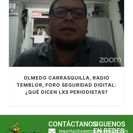
OLMEDO CARRASQUILLA, RADIO
TEMBLOR, FORO SEGURIDAD DIGITAL:
¿QUÉ DICEN LXS PERIODISTAS?
CONTÁCTANOS
SIGUENOS
EN REDES
tegantai@agenciaecologista.info