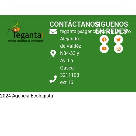
CONTÁCTANOS
SIGUENOS
EN REDES
tegantai@agenciaecologista.info
Alejandro
de Valdéz
N34-33 y
Av. La
Gasca
3211103
ext 16
2024 Agencia Ecologista