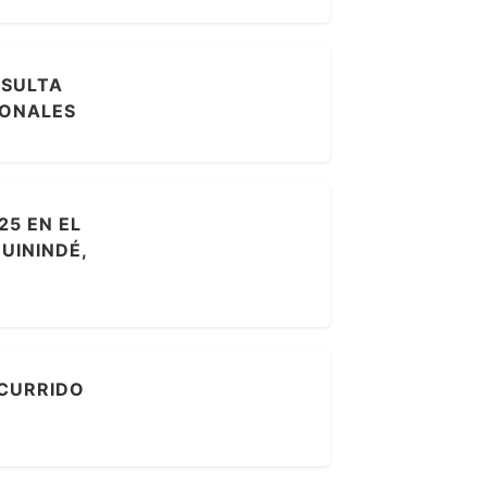
NSULTA
IONALES
25 EN EL
UININDÉ,
OCURRIDO