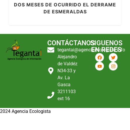
DOS MESES DE OCURRIDO EL DERRAME
DE ESMERALDAS
CONTÁCTANOS
SIGUENOS
EN REDES
tegantai@agenciaecologista.info
Alejandro
de Valdéz
N34-33 y
Av. La
Gasca
3211103
ext 16
2024 Agencia Ecologista