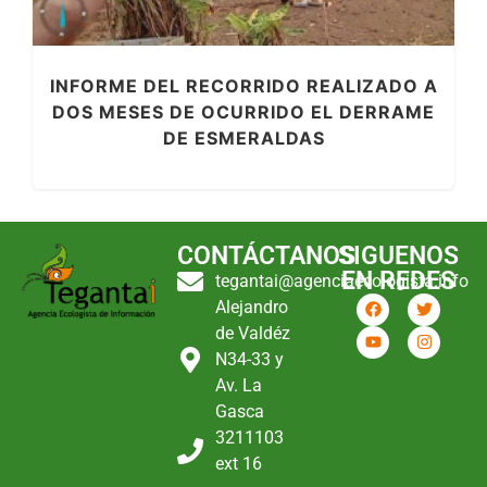
INFORME DEL RECORRIDO REALIZADO A
DOS MESES DE OCURRIDO EL DERRAME
DE ESMERALDAS
CONTÁCTANOS
SIGUENOS
EN REDES
tegantai@agenciaecologista.info
Alejandro
de Valdéz
N34-33 y
Av. La
Gasca
3211103
ext 16