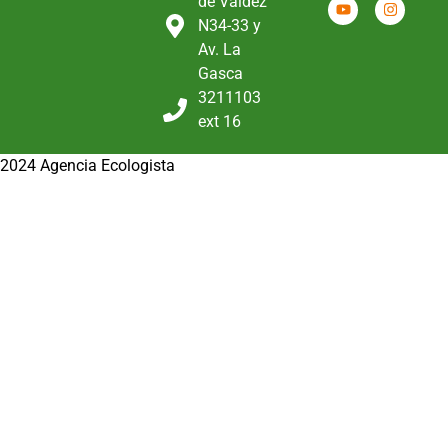
de Valdéz
N34-33 y
Av. La
Gasca
3211103
ext 16
2024 Agencia Ecologista