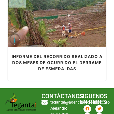
INFORME DEL RECORRIDO REALIZADO A
DOS MESES DE OCURRIDO EL DERRAME
DE ESMERALDAS
CONTÁCTANOS
SIGUENOS
EN REDES
tegantai@agenciaecologista.info
Alejandro