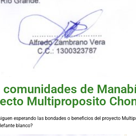
comunidades de Manabí 
yecto Multiproposito Cho
uen esperando las bondades o beneficios del proyecto Multip
lefante blanco?