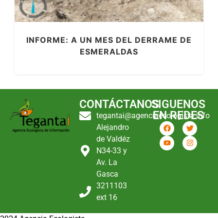
INFORME: A UN MES DEL DERRAME DE
ESMERALDAS
CONTÁCTANOS
SIGUENOS
EN REDES
tegantai@agenciaecologista.info
Alejandro
de Valdéz
N34-33 y
Av. La
Gasca
3211103
ext 16