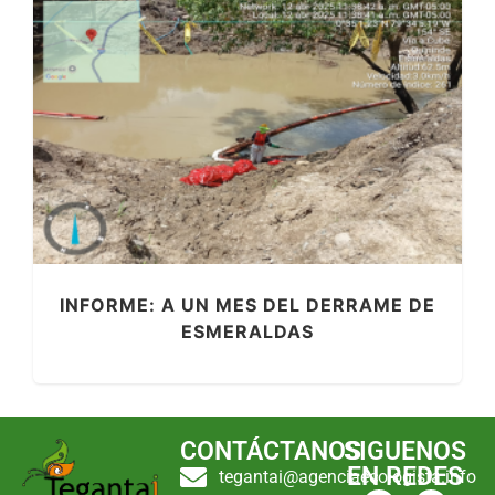
INFORME: A UN MES DEL DERRAME DE
ESMERALDAS
CONTÁCTANOS
SIGUENOS
EN REDES
tegantai@agenciaecologista.info