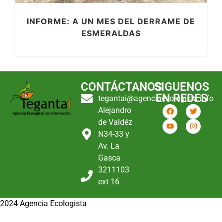
INFORME: A UN MES DEL DERRAME DE
ESMERALDAS
CONTÁCTANOS
SIGUENOS
EN REDES
tegantai@agenciaecologista.info
Alejandro
de Valdéz
N34-33 y
Av. La
Gasca
3211103
ext 16
2024 Agencia Ecologista