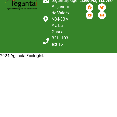
EN REDES
tegantai@agenciaecologista.info
Alejandro
de Valdéz
N34-33 y
Av. La
Gasca
3211103
ext 16
2024 Agencia Ecologista