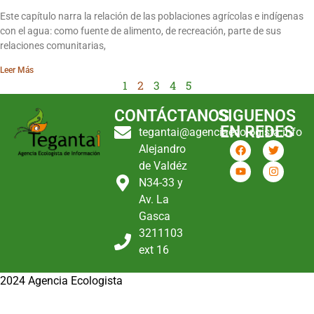
Este capítulo narra la relación de las poblaciones agrícolas e indígenas
con el agua: como fuente de alimento, de recreación, parte de sus
relaciones comunitarias,
Leer Más
1
2
3
4
5
CONTÁCTANOS
SIGUENOS
EN REDES
tegantai@agenciaecologista.info
Alejandro
de Valdéz
N34-33 y
Av. La
Gasca
3211103
ext 16
2024 Agencia Ecologista